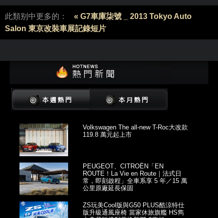
此類别中更多的：
« G7車庫柒號 _ 2013 Tokyo Auto
Salon 東京改裝車展記錄短片
Volkswagen The all-new T-Roc大改款
119.8 萬元起上市
PEUGEOT、CITROËN「EN
ROUTE！La Vie en Route｜法式日
常，即刻啟程」全車系享 5 年／15 萬
公里原廠延長保固
ZS玩美Cool版與G50 PLUS酷涼特仕
版升級通風座椅 當家休旅旗艦 HS雋