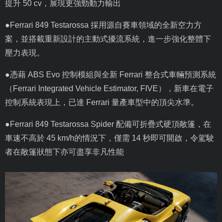
提升
50 cv
，展現更強勁動力輸出
●
Ferrari 849 Testarossa
採用源自賽車領域的全新空力方
案，並搭載重新設計的主動式擾流系統，進一步強化整體下
壓力表現。
●憑藉
ABS Evo
控制模組與全新
Ferrari
整合式車輛預測系統
（
Ferrari Integrated Vehicle Estimator, FIVE
），新車在電子
控制系統表現上，已達
Ferrari
量產車型中的頂尖水準。
●
Ferrari 849 Testarossa Spider
配備可折疊式硬頂敞篷，在
車速不高於
45 km/h
的情況下，僅需
14
秒即可開啟，令駕駛
者在敞篷狀態下亦可盡享非凡性能