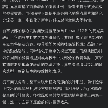
設計元素重構了前臉表面的虛實比例，營造出貫穿式擾流板
的視覺效果。而保險桿下部採用車身同色的導流翼片和黑色
分流器，進一步強化了新車的科技感與空氣力學特性。
新車後部的核心亮點無疑是靈感源自
Ferrari 512 S
的雙尾翼
設計，它們與主動式尾翼無縫融合，共同組成了獲得專利的
空氣力學解決方案。極具雕塑美感的後保險桿設計凸顯了新
車的動感姿態，同時強化了整車的視覺寬度，而經典圓形排
氣管周圍的獨特造型則成為後部中央部分的視覺焦點。貫穿
式擴散器堪稱車尾設計的點睛之筆，其中央區域以突出的輪
廓造型，彰顯新車的極致性能表現。
從平面視角看，整車呈現出極為簡潔的設計形態。前保險桿
上突出的導流翼片與後方雙尾翼設計遙相呼應，巧妙勾勒出
整車的設計輪廓。後擋風玻璃與雙尾翼結構在視覺上融為一
體，進一步凸顯了座艙前傾的視覺效果。