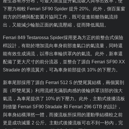
產生器有序分布，可最大限度提升氣流吸入與導出效率，使
下壓力相較
Ferrari SF90 Spider
提升
20%
。此外，側百葉窗
前方的凹槽與配套翼片協同工作，既可促進前艙熱氣流排
出，又能減少輪胎正面的氣流壓縮，從而降低風阻。
Ferrari 849 Testarossa Spider
採用更為方正的前整合式保險
桿設計，有助於增加流向車身前部進氣口的氣流量，同時還
能有效生成渦流，以導出車輪拱罩內的氣流。此外，新車還
配備了更大尺寸的前分流器，並整合了源自
Ferrari SF90 XX
Stradale
的導流翼片，可為車身前部提供
10%
的下壓力。
新車尾部採用了源自
Ferrari 512 S
的雙尾翼結構，兩個翼剖
面（即雙尾翼）利用流經充滿肌肉感的後輪拱罩頂部的強大
氣流，為車尾提供了
10%
的下壓力。此外，主動式後擾流板
則借鑒
Ferrari SF90 Stradale
和
Ferrari 296 GTB
的設計，
與車身結構渾然一體，而擾流板所採用的運動學結構較之前
更是成功減重
2
公斤。主動式後擾流板可在不到一秒內，完