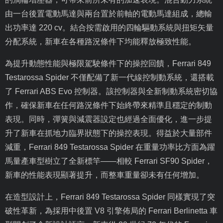
由一台後置電動馬達與兩台置於前軸的電動馬達組成，總輸
出功率達
220 cv
。結合按需啟用的四輪驅動系統與扭矩矢量
分配系統，新車在各種路況條件下均能釋放極致性能。
為提升動態性能與極限駕駛條件下的操控回饋，
Ferrari 849
Testarossa Spider
不僅配備了新一代線控制動系統，還搭載
了
Ferrari ABS Evo
控制器。該控制器與全新制動系統密切協
作，確保新車在任何路況條件下始終帶來精準且穩定的制動
表現。同時，彈簧與減震器設定也經過全面優化，進一步提
升了新車在抓地力臨界狀態下的操控表現。得益於大量部件
減重，
Ferrari 849 Testarossa Spider
在重量功率比方面為躍
馬量產車型樹立了全新標竿——相較
Ferrari SF90 Spider
，
新車的性能表現顯著提升，而整車重量卻未有任何增加。
在造型設計上，
Ferrari 849 Testarossa Spider
同樣實現了突
破性革新，為採用中後置
V8
引擎佈局的
Ferrari Berlinetta
車