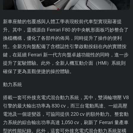
新車座艙的包覆感與人體工學表現較前代車型實現顯著提
升。其中，靈感源自
Ferrari F80
的中央帆形面板巧妙整合了
換檔機構，優化了各部件的佈局，同時提升了操作的便利
性。全新方向盤配備了含標誌性引擎啟動按鈕在內的實體按
鍵，在延續
Ferrari
新一代方向盤卓越功能性的同時，進一步
提升了駕駛體驗。此外，全新人機互動介面（
HMI
）系統則
確保了更為直觀便捷的操控體驗。
動力系統
搭載一套可外接充電式混合動力系統，其中，雙渦輪增壓
V8
引擎的最大輸出功率為
830 cv
，而三台電動馬達、一組高壓
電池及一個逆變器，可協同提供
220 cv
的額外動力。整套動
力系統的綜合輸出功率高達
1,050 cv
，刷新了
Ferrari
量產車
型的性能紀錄。此外，這套可外接充電式混合動力系統架構