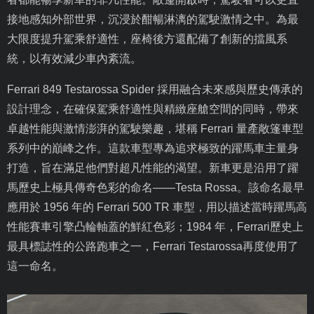
接地感知外部世界，沉浸於酣暢淋漓的駕駛激情之中。為最
大限度提升駕乘舒適性，座椅後方還配備了創新的擋風系
統，以有效減少車內紊流。
Ferrari 849 Testarossa Spider
採用融合未來感與歷史傳承的
設計理念，在確保駕乘舒適性與精緻座艙空間的同時，帶來
卓越性能與激情澎湃的駕駛樂趣，堪稱
Ferrari
量產敞篷車型
系列中的巔峰之作。這款車型專為追求極致的躍馬車主量身
打造，旨在滿足他們對超凡性能的渴望。新車更是沿用了躍
馬歷史上極具傳奇色彩的命名——
Testa Rossa
。該命名最早
應用於
1956
年的
Ferrari 500 TR
車型，用以描述當時躍馬高
性能賽車引擎凸輪軸蓋的鮮紅色彩；
1984
年，
Ferrari
歷史上
最具標誌性的公路跑車之一，
Ferrari Testarossa
再度使用了
這一命名。