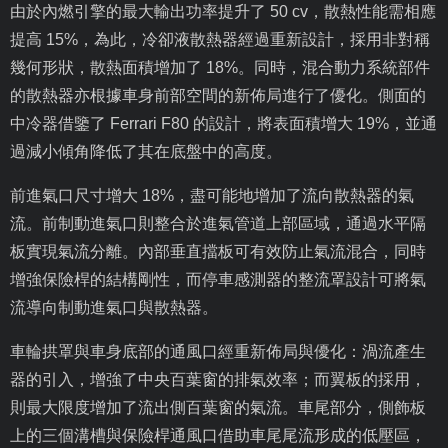
由於內燃引擎的最大輸出功率提升了
50 cv
，散熱性能需相應
提高
15%
，為此，冷卻液散熱器經過重新設計，採用非對稱
幾何形狀，散熱面積增加了
18%
。同時，混合動力系統部件
的散熱器亦根據車身前部空間的新佈局進行了優化。側面的
中冷器借鑒了
Ferrari F80
的設計，將表面積增大
19%
，並通
過減小傾角降低了其在底盤中的高度。
前進氣口尺寸增大
18%
，盡可能地增加了流向散熱器的氣
流。前制動進氣口則整合於進氣管道上部區域，通過水平隔
板實現氣流分離。內部垂直擋板可有效防止氣流混合，同時
增強保險桿的結構剛性，而停車感測器的整流罩設計可將氣
流導向制動進氣口與散熱器。
車輪拱罩與車身底部的通風口經重新佈局與優化：渦流產生
器的引入，增強了中央百葉窗的排氣效率；而翼板的採用，
則最大限度增加了流出側百葉窗的氣流。車尾部分，側飾板
上的三個溝槽與保險桿通風口借助車尾尾流形成的低壓區，