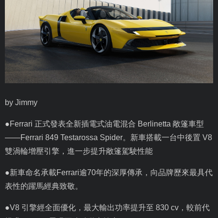
by Jimmy
●
Ferrari
正式發表全新插電式油電混合
Berlinetta
敞篷車型
——
Ferrari 849 Testarossa Spider
。新車搭載一台中後置
V8
雙渦輪增壓引擎，進一步提升敞篷駕駛性能
●新車命名承載
Ferrari
逾
70
年的深厚傳承，向品牌歷來最具代
表性的躍馬經典致敬。
●
V8
引擎經全面優化，最大輸出功率提升至
830 cv
，較前代