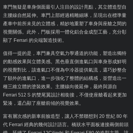
車門無疑是車身側面最引人注目的設計亮點，其立體造型自
主腰線自然延伸。車門上部經過精雕細琢，呈現出在標準量
產車中前所未見的立體感，精妙地重塑了車身與座艙之間的
視覺關係。此外，門板採用一體化鋁合金成型工藝，充分彰
顯了
Ferrari
的尖端製造技術。
值得一提的是，車門兼具空氣力學通道的功能，塑造出獨特
的動感效果與立體美感。黑色垂直側進氣口與車身形成鮮明
的視覺對比，該進氣口不僅為中冷器提供氣流，還巧妙整合
了額外的進氣口，進一步強化了整體的結構感，並營造出一
種三維立體的塗裝效果。主腰線向後延伸，最終與源自
Ferrari 512 S
的雙尾翼設計相銜接，不僅使座艙看起來更加
緊湊，還凸顯了座艙前傾的視覺效果。
富有層次感的新車前臉造型，讓人不禁聯想到
20
世紀
80
年
代
Ferrari
經典的幾何設計語言。橋狀水平面板連接兩側前頭
燈，延續了
Ferrari 12Cilindri
和
Ferrari F80
的造型主題。該