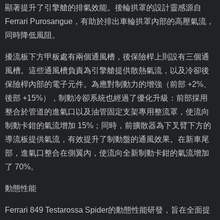
顯著提升了引擎艙的排氣效能。後輪拱罩的設計靈感源自
Ferrari Purosangue
，有助於排出車輪拱罩內部的高壓氣流，
同時降低風阻。
擾流板下方甲板處有兩個通風槽，後保險桿上則設有三個通
風槽。這些通風槽負責為引擎艙提供散熱氣流，以及冷卻後
保險桿內部的電子元件。為應對制動力的增強（前部
+2%
、
後部
+15%
），制動冷卻系統也經過了優化升級：前部採用
整合於管道的進氣口以及油管固定支架專用整流罩，使流向
制動卡鉗的氣流增加
15%
；同時，前擴散器為下叉臂下方的
導流板提供氣流，有效提升了制動盤的通風效果。在新車尾
部，進氣口整合在側翼內，使流向全新制動卡鉗的氣流增加
了
70%
。
動態性能
Ferrari 849 Testarossa Spider
的動態性能研發，旨在全面提