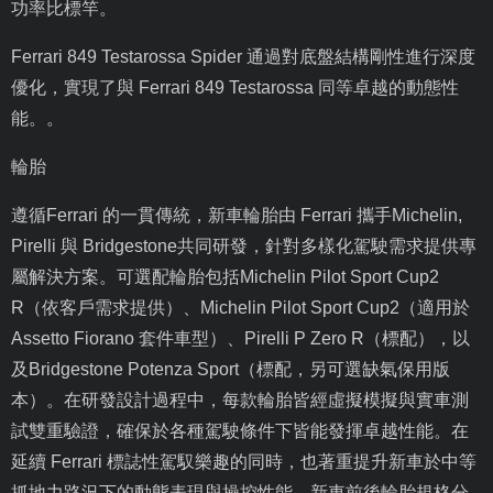
功率比標竿。
Ferrari 849 Testarossa Spider
通過對底盤結構剛性進行深度
優化，實現了與
Ferrari 849 Testarossa
同等卓越的動態性
能。。
輪胎
遵循
Ferrari
的一貫傳統，新車輪胎由
Ferrari
攜手
Michelin,
Pirelli
與
Bridgestone
共同研發，針對多樣化駕駛需求提供專
屬解決方案。可選配輪胎包括
Michelin Pilot Sport Cup2
R
（依客戶需求提供）、
Michelin Pilot Sport Cup2
（適用於
Assetto Fiorano
套件車型）、
Pirelli P Zero R
（標配），以
及
Bridgestone Potenza Sport
（標配，另可選缺氣保用版
本）。在研發設計過程中，每款輪胎皆經虛擬模擬與實車測
試雙重驗證，確保於各種駕駛條件下皆能發揮卓越性能。在
延續
Ferrari
標誌性駕馭樂趣的同時，也著重提升新車於中等
抓地力路況下的動態表現與操控性能。新車前後輪胎規格分