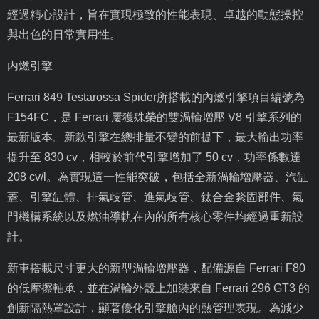
經過精心設計，旨在實現極致的性能表現、卓越的動態操控
與出色的日常實用性。
内燃引擎
Ferrari 849 Testarossa Spider
所搭載的內燃引擎項目編號為
F154FC
，是
Ferrari
屢獲殊榮的雙渦輪增壓
V8
引擎系列的
最新版本。新款引擎在總排量不變的前提下，最大輸出功率
提升至
830 cv
，相較於前代引擎增加了
50 cv
，功率係數達
208 cv/l
。為實現這一性能突破，包括全新渦輪增壓器、汽缸
蓋、引擎缸體、排氣歧管、進氣歧管、鈦合金緊固部件、氣
門機構系統以及燃油導軌在內的所有核心零件均經過重新設
計。
新車搭載尺寸更大的新型渦輪增壓器，配備源自
Ferrari F80
的低摩擦軸承，並在渦輪外殼上加裝來自
Ferrari 296 GT3
的
創新隔熱罩設計，顯著優化引擎艙內的熱管理表現。為減少