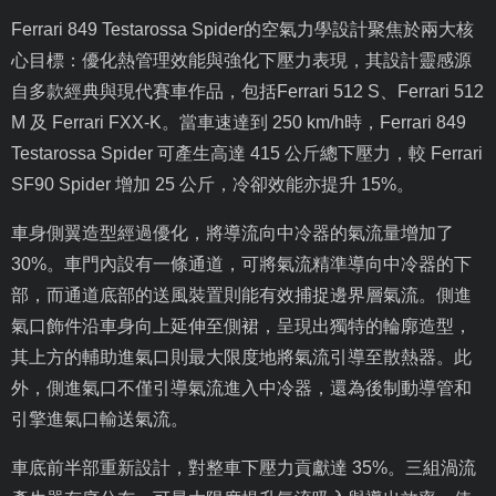
Ferrari 849 Testarossa Spider
的空氣力學設計聚焦於兩大核
心目標：優化熱管理效能與強化下壓力表現，其設計靈感源
自多款經典與現代賽車作品，包括
Ferrari 512 S
、
Ferrari 512
M
及
Ferrari FXX-K
。當車速達到
250 km/h
時，
Ferrari 849
Testarossa Spider
可產生高達
415
公斤總下壓力，較
Ferrari
SF90 Spider
增加
25
公斤，冷卻效能亦提升
15%
。
車身側翼造型經過優化，將導流向中冷器的氣流量增加了
30%
。車門內設有一條通道，可將氣流精準導向中冷器的下
部，而通道底部的送風裝置則能有效捕捉邊界層氣流。側進
氣口飾件沿車身向上延伸至側裙，呈現出獨特的輪廓造型，
其上方的輔助進氣口則最大限度地將氣流引導至散熱器。此
外，側進氣口不僅引導氣流進入中冷器，還為後制動導管和
引擎進氣口輸送氣流。
車底前半部重新設計，對整車下壓力貢獻達
35%
。三組渦流