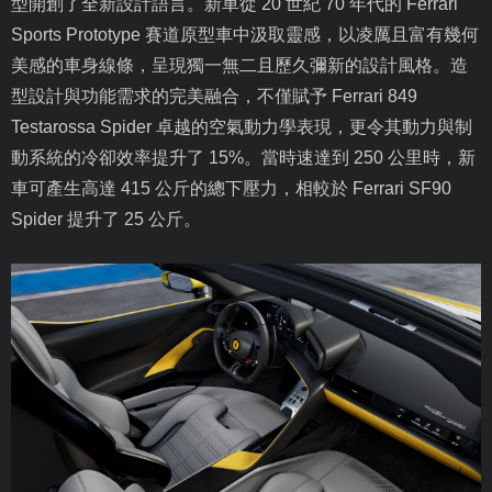
型開創了全新設計語言。新車從
20
世紀
70
年代的
Ferrari
Sports Prototype
賽道原型車中汲取靈感，以凌厲且富有幾何
美感的車身線條，呈現獨一無二且歷久彌新的設計風格。造
型設計與功能需求的完美融合，不僅賦予
Ferrari 849
Testarossa Spider
卓越的空氣動力學表現，更令其動力與制
動系統的冷卻效率提升了
15%
。當時速達到
250
公里時，新
車可產生高達
415
公斤的總下壓力，相較於
Ferrari SF90
Spider
提升了
25
公斤。