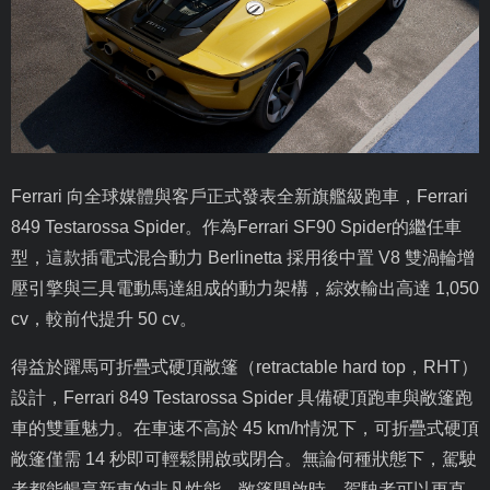
Ferrari
向全球媒體與客戶正式發表全新旗艦級跑車，
Ferrari
849 Testarossa Spider
。作為
Ferrari SF90 Spider
的繼任車
型，這款插電式混合動力
Berlinetta
採用後中置
V8
雙渦輪增
壓引擎與三具電動馬達組成的動力架構，綜效輸出高達
1,050
cv
，較前代提升
50 cv
。
得益於躍馬可折疊式硬頂敞篷（
retractable hard top
，
RHT
）
設計，
Ferrari 849 Testarossa Spider
具備硬頂跑車與敞篷跑
車的雙重魅力。在車速不高於
45 km/h
情況下，可折疊式硬頂
敞篷僅需
14
秒即可輕鬆開啟或閉合。無論何種狀態下，駕駛
者都能暢享新車的非凡性能。敞篷開啟時，駕駛者可以更直