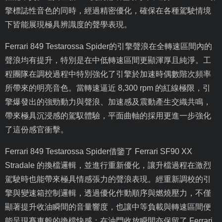
擎標誌性音色的同時，經過精密優化，確保在各種駕駛情境
下皆能展現極具辨識度的聲學表現。
Ferrari 849 Testarossa Spider
的引擎聲浪在全轉速區間內的
聲浪均有提升，特別是在中低轉速區間更顯渾厚且純淨。工
程團隊在調校過程中特別強化了引擎於加速時偶數階次頻率
所帶來的明亮音色。當轉速逼近
8,300 rpm
的紅線極限，引
擎爆發出的強勁動力與聲浪、加速感及震動產生交織共鳴，
帶來極具沉浸感的駕馭體驗，平面曲軸的採用更進一步強化
了這份感官衝擊。
Ferrari 849 Testarossa Spider
借鑒了
Ferrari SF90 XX
Stradale
的換檔邏輯，並進行重新優化，讓升檔過程在激烈
駕駛時也能帶來極具情感張力的聲浪表現。經重新調校的引
擎與變速箱控制邏輯，透過優化作動順序與燃燒壓力，不僅
顯著提升收油瞬間的音量響度，也讓中等負載與轉速區間便
能呈現賽車般的換檔快感；在油門收放瞬間亦保留了
Ferrari