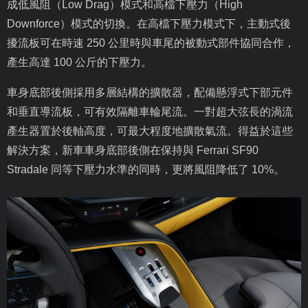
成低風阻（
Low Drag
）模式和高檔下壓力（
High
Downforce
）模式的切換。在高檔下壓力模式下，主動式後
擾流板可在時速
250
公里時與車尾的被動式部件協同合作，
產生高達
100
公斤的下壓力。
車身底部後側採用多層結構的擴散器，配備懸浮式下部元件
和垂直導流板，可有效隔離車輪尾流。一對超大弦長的渦流
產生器置於後軸高度，可最大程度地擴散氣流。得益於這些
解決方案，新車車身底部後側在保持與
Ferrari SF90
Stradale
同等下壓力水準的同時，更將風阻降低了
10%
。