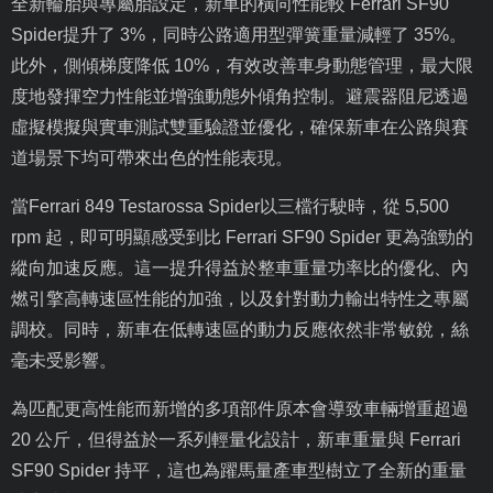
全新輪胎與專屬胎設定，新車的橫向性能較
Ferrari SF90
Spider
提升了
3%
，同時公路適用型彈簧重量減輕了
35%
。
此外，側傾梯度降低
10%
，有效改善車身動態管理，最大限
度地發揮空力性能並增強動態外傾角控制。避震器阻尼透過
虛擬模擬與實車測試雙重驗證並優化，確保新車在公路與賽
道場景下均可帶來出色的性能表現。
當
Ferrari 849 Testarossa Spider
以三檔行駛時，從
5,500
rpm
起，即可明顯感受到比
Ferrari SF90 Spider
更為強勁的
縱向加速反應。這一提升得益於整車重量功率比的優化、內
燃引擎高轉速區性能的加強，以及針對動力輸出特性之專屬
調校。同時，新車在低轉速區的動力反應依然非常敏銳，絲
毫未受影響。
為匹配更高性能而新增的多項部件原本會導致車輛增重超過
20
公斤，但得益於一系列輕量化設計，新車重量與
Ferrari
SF90 Spider
持平，這也為躍馬量產車型樹立了全新的重量