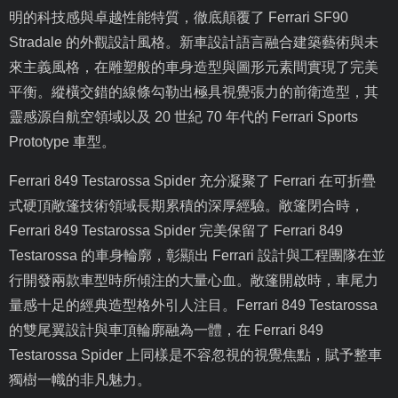
明的科技感與卓越性能特質，徹底顛覆了
Ferrari SF90
Stradale
的外觀設計風格。新車設計語言融合建築藝術與未
來主義風格，在雕塑般的車身造型與圖形元素間實現了完美
平衡。縱橫交錯的線條勾勒出極具視覺張力的前衛造型，其
靈感源自航空領域以及
20
世紀
70
年代的
Ferrari Sports
Prototype
車型。
Ferrari 849 Testarossa Spider
充分凝聚了
Ferrari
在可折疊
式硬頂敞篷技術領域長期累積的深厚經驗。敞篷閉合時，
Ferrari 849 Testarossa Spider
完美保留了
Ferrari 849
Testarossa
的車身輪廓，彰顯出
Ferrari
設計與工程團隊在並
行開發兩款車型時所傾注的大量心血。敞篷開啟時，車尾力
量感十足的經典造型格外引人注目。
Ferrari 849 Testarossa
的雙尾翼設計與車頂輪廓融為一體，在
Ferrari 849
Testarossa Spider
上同樣是不容忽視的視覺焦點，賦予整車
獨樹一幟的非凡魅力。