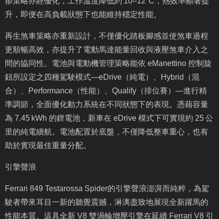
卻策略亦經優化，工作溫度降低約
10–12°C
，熱效率顯著提
升，即便在高負載狀態下也能維持穩定性能。
再生煞車策略亦重新設計，不僅優化踏板腳感並使煞車過程
更順暢高效，亦提升了電動馬達能量回收與液壓煞車介入之
間的協同性。電池與電動機管理策略能依
eManettino
控制旋
鈕所設定之四種駕駛模式—
eDrive
（純電）、
Hybrid
（混
合）、
Performance
（性能）、
Qualify
（排位賽）—進行精
準調節，全面優化動力系統在不同狀態下的表現。憑藉容量
為
7.45 kWh
的鋰電池，新車在
eDrive
模式下可實現約
25
公
里的純電續航。電池配置於底盤，不僅降低整車重心，也有
助於實現最佳重量分配。
引擎聲浪
Ferrari 849 Testarossa Spider
的引擎聲浪澎湃而純粹，為駕
駛者帶來耳目一新的聽覺震撼，淋漓盡致地展現全新躍馬的
性能本質。這具全新
V8
雙渦輪增壓引擎在延續
Ferrari V8
引