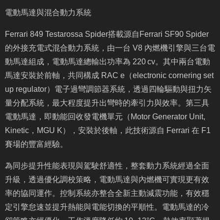
電動馬達與混合動力系統
Ferrari 849 Testarossa Spider
搭載源自
Ferrari SF90 Spider
的外接充電式混合動力系統，由一台
V8
內燃機引擎與三台電
動馬達組成，電動馬達總輸出功率為
220 cv
。其中兩台電動
馬達安裝於前軸，共同構成
RAC e
（
electronic cornering set
up regulator
）電子過彎調節器系統，透過四輪驅動與扭力矢
量分配系統，最大程度提升出彎時的牽引力與效率。第三具
電動馬達，即動能回收發電機單元（
Motor Generator Unit,
Kinetic
，
MGU K
），安裝於後軸，此技術源自
Ferrari
在
F1
賽場的豐富經驗。
為同步提升性能表現與駕駛舒適性，整套動力系統經過全面
升級，透過優化調校策略，電動馬達與內燃機可實現更有效
率的協同運作。控制系統亦整合全新主動減震功能，有效穩
定引擎怠速並提升熱能與電能切換的平順性。電動馬達的冷