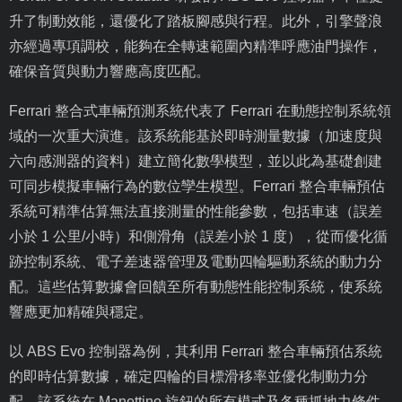
升了制動效能，還優化了踏板腳感與行程。此外，引擎聲浪
亦經過專項調校，能夠在全轉速範圍內精準呼應油門操作，
確保音質與動力響應高度匹配。
Ferrari
整合式車輛預測系統代表了
Ferrari
在動態控制系統領
域的一次重大演進。該系統能基於即時測量數據（加速度與
六向感測器的資料）建立簡化數學模型，並以此為基礎創建
可同步模擬車輛行為的數位孿生模型。
Ferrari
整合車輛預估
系統可精準估算無法直接測量的性能參數，包括車速（誤差
小於
1
公里
/
小時）和側滑角（誤差小於
1
度），從而優化循
跡控制系統、電子差速器管理及電動四輪驅動系統的動力分
配。這些估算數據會回饋至所有動態性能控制系統，使系統
響應更加精確與穩定。
以
ABS Evo
控制器為例，其利用
Ferrari
整合車輛預估系統
的即時估算數據，確定四輪的目標滑移率並優化制動力分
配。該系統在
Manettino
旋鈕的所有模式及各種抓地力條件