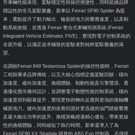
升車輛性能表現、駕駛穩定性與操控便捷性，同時延續品牌
標誌性的非凡駕馭樂趣。新車以
Ferrari SF90 Spider
為藍
本，重點提升了動力輸出、輪胎抓地力與響應速度，以及制
動系統效能，並透過
Ferrari
整合式車輛預測系統
(Ferrari
Integrated Vehicle Estimator, FIVE)
，實現對電子控制系統的
全面升級，以滿足追求極致的駕駛者對純粹駕馭樂趣的渴
望。
在調校
Ferrari 849 Testarossa Spider
的操控性能時，
Ferrari
工程師秉承品牌傳統，以五大核心指標定義駕駛回饋：橫向
加速度、縱向加速度、換檔體驗、制動性能及引擎聲浪。透
過優化懸吊幾何設計，並調整電子動態性能控制系統，橫向
加速度得到顯著提升，實現更快的轉向反應與更強的後軸機
械抓地力。縱向加速度的改善則源於更迅捷的油門踏板響應
及最大輸出功率的提升。換檔策略經過精心優化，帶來更線
性的換檔體驗，同時縮短了執行時間。新車還導入了為
Ferrari SF90 XX Stradale
研發的
ABS Evo
控制器，不僅提