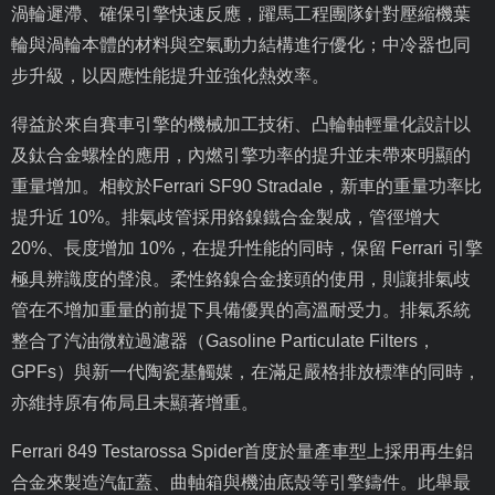
渦輪遲滯、確保引擎快速反應，躍馬工程團隊針對壓縮機葉
輪與渦輪本體的材料與空氣動力結構進行優化；中冷器也同
步升級，以因應性能提升並強化熱效率。
得益於來自賽車引擎的機械加工技術、凸輪軸輕量化設計以
及鈦合金螺栓的應用，內燃引擎功率的提升並未帶來明顯的
重量增加。相較於
Ferrari SF90 Stradale
，新車的重量功率比
提升近
10%
。排氣歧管採用鉻鎳鐵合金製成，管徑增大
20%
、長度增加
10%
，在提升性能的同時，保留
Ferrari
引擎
極具辨識度的聲浪。柔性鉻鎳合金接頭的使用，則讓排氣歧
管在不增加重量的前提下具備優異的高溫耐受力。排氣系統
整合了汽油微粒過濾器（
Gasoline Particulate Filters
，
GPFs
）與新一代陶瓷基觸媒，在滿足嚴格排放標準的同時，
亦維持原有佈局且未顯著增重。
Ferrari 849 Testarossa Spider
首度於量產車型上採用再生鋁
合金來製造汽缸蓋、曲軸箱與機油底殼等引擎鑄件。此舉最