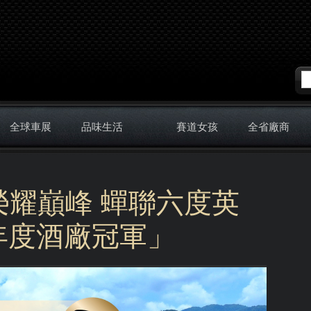
全球車展
品味生活
賽道女孩
全省廠商
耀巔峰 蟬聯六度英
區年度酒廠冠軍」