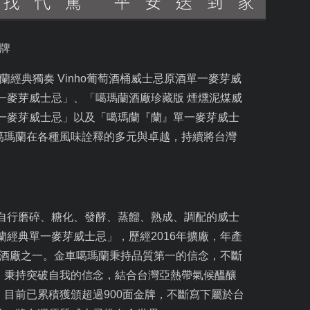
牌
蘭經典獨奏
Vinho
葡萄酒桶威士忌原酒單一麥芽威
一麥芽威士忌」、「噶瑪蘭酒廠珍藏版 煙燻泥煤威
一麥芽威士忌」以及「噶瑪蘭『蘭』單一麥芽威士
噶瑪蘭在各種風味詮釋的多元與卓越，持續將台灣
座自行磨碎、糖化、發酵、蒸餾、熟成、調配的威士
蘭經典單一麥芽威士忌」，歷經2016年擴廠，年產
士忌酒廠之一。金車噶瑪蘭秉持品質第一的信念，不斷
。秉持突破自我的信念，結合台灣亞熱帶氣候醞釀
目前已累積獲頒超過900面金牌，不斷寫下屬於台