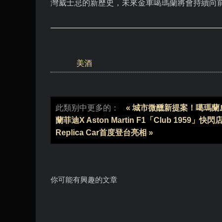
灣威士忌的新歷史，未來金車噶瑪蘭將會持續向
發佈於
美酒
作者 jimmy
來源
此類别中更多的：
« 城市微醺新提案！噶瑪蘭威
蘭菲迪X Aston Martin F1「Club 1959」
Replica Car首度登台亮相 »
你可能有興趣的文章