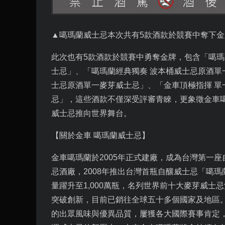
▲噶瑪蘭威士忌本次共有
5
款酒款於競賽中奪下金
此次也有
5
款酒款於競賽中勇奪金牌，包含「噶瑪
士忌」、「噶瑪蘭經典獨奏 波本桶威士忌原酒單
士忌原酒單一麥芽威士忌」、「金車頂極指揮 單
忌」，這些酒款不僅深受評審青睞，更象徵金車
威士忌推向世界舞台。
【關於金車 噶瑪蘭威士忌】
金車噶瑪蘭於2005年正式建廠，成為台灣第一
忌酒廠，2008年推出台灣首瓶自釀威士忌「噶瑪
量躍升至1,000萬瓶，名列世界前十大麥芽威
突破創新，目前已銷往全球五十多個國家及地區
的出眾風味與優異品質，屢獲各大國際賽事肯定，