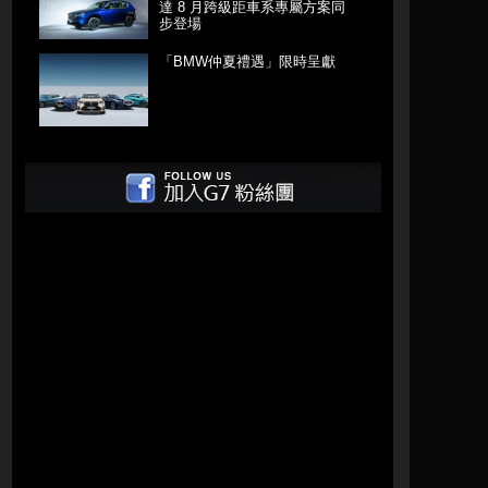
達 8 月跨級距車系專屬方案同
步登場
「BMW仲夏禮遇」限時呈獻