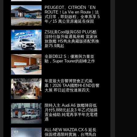
PEUGEOT、CITROËN「EN
ROUTE！La Vie en Route｜法
式日常，即刻啟程」全車系享 5
年／15 萬公里原廠延長保固
ZS玩美Cool版與G50 PLUS酷
涼特仕版升級通風座椅 當家休
旅旗艦 HS雋永典藏版搭配舊換
新75.9萬起
全新DB12 S：優雅與力量並
馳，Super Tourer的顛峰之作
年度最大音響博覽會正式揭
幕！2026 TAA國際HI-END音響
大展 即日起君悅連展四天
限時入主 Audi A6 旗艦陣容低
月付5,888元起及3 年乙式險購
置金補助 純電再享半年充電禮
遇
ALL-NEW MAZDA CX-5 延長
保固禮遇限時實施，台灣馬自