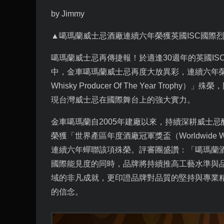
by Jimmy
▲噶瑪蘭威士忌酒廠連續六年榮獲英國
ISC
國際
噶瑪蘭威士忌再傳捷報！於適逢
30
週年的英國
IS
中，金車噶瑪蘭威士忌再度大放異彩，連續六年
Whisky Producer Of The Year Trophy
）」殊榮，
現台灣威士忌在國際舞台上的強大實力。
金車噶瑪蘭自
2005
年建廠以來，持續深耕威士忌
榮獲「世界產區年度酒廠冠軍獎盃（
Worldwide W
連續六年蟬聯該項殊榮。評審團盛讚：「噶瑪蘭
國際能見度的同時，品牌將持續推高工藝水準與
域的非凡成就，更印證品牌對品質的堅持與專業
的信念。