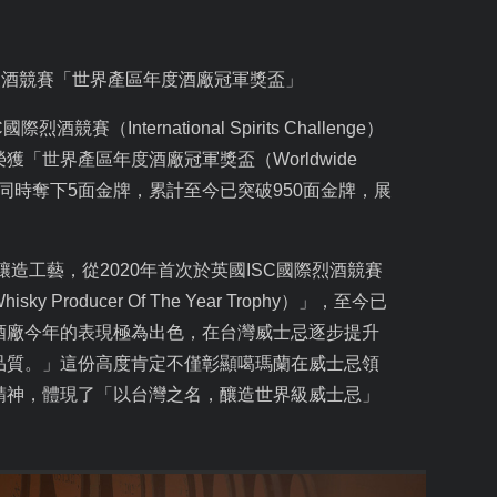
烈酒競賽「世界產區年度酒廠冠軍獎盃」
C
國際烈酒競賽（
International Spirits Challenge
）
榮獲「世界產區年度酒廠冠軍獎盃（
Worldwide
同時奪下
5
面金牌，累計至今已突破
950
面金牌，展
釀造工藝，從
2020
年首次於英國
ISC
國際烈酒競賽
hisky Producer Of The Year Trophy
）」，至今已
酒廠今年的表現極為出色，在台灣威士忌逐步提升
品質。」這份高度肯定不僅彰顯噶瑪蘭在威士忌領
精神，體現了「以台灣之名，釀造世界級威士忌」