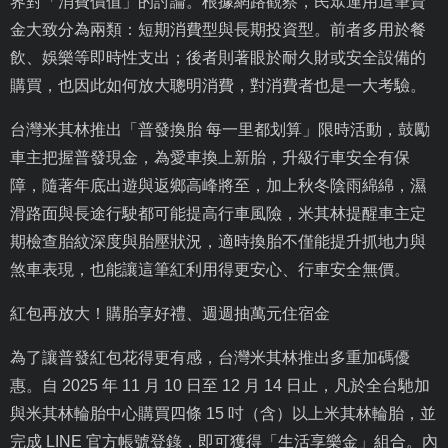
界對「消費價值」的討論。根據網路觀察，民眾運用這筆資
金大致分為兩類：短期消費型與長期投資型。前者多用於餐
飲、娛樂等即時性支出；後者則著眼於耐久財或安全設備的
購買，也因此如何放大聰明消費，對消費者也是一大考驗。
台灣米其林推出「普發換胎 每一里都划算」限時活動，鼓勵
車主把握普發現金，為愛車換上新胎，升級行車安全有保
障，隨著年底出遊與返鄉高峰將至，加上秋冬陰雨綿綿，濕
滑路面與長途行駛都可能提高行車風險，米其林提醒車主定
期檢查胎紋深度與胎壓狀況，適時換胎不僅能提升抓地力與
煞車表現，也能讓這筆紅利用得更安心、行車安全無價。
紅包再放大！購胎享好禮、週週抽萬元住宿金
為了讓普發紅包花得更有感，台灣米其林推出多重加碼優
惠。自
2025
年
11
月
10
日至
12
月
14
日止，凡於全台馳加
與米其林輪胎中心購買四條
15
吋（含）以上米其林輪胎，並
完成
LINE
官方帳號登錄，即可獲得「生活享樂金」組合。內