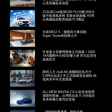
公里原廠延長保固
ZS玩美Cool版與G50 PLUS酷涼特仕
版升級通風座椅 當家休旅旗艦 HS雋
永典藏版搭配舊換新75.9萬起
全新DB12 S：優雅與力量並馳，
Super Tourer的顛峰之作
年度最大音響博覽會正式揭幕！2026
TAA國際HI-END音響大展 即日起君悅
連展四天
限時入主 Audi A6 旗艦陣容低月付
5,888元起及3 年乙式險購置金補助 純
電再享半年充電禮遇
ALL-NEW MAZDA CX-5 延長保固禮
遇限時實施，台灣馬自達 8 月跨級距
車系專屬方案同步登場
「BMW仲夏禮遇」限時呈獻