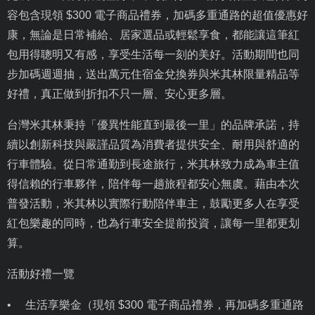
容包含現領
$300
電子商品禮券，加碼多重通路的超值優惠好
康，無論是日常補給、居家選品或輕鬆享食，都能讓這筆紅
包用得聰明又有感，享受生活每一刻的美好。活動期間也同
步加碼週週抽，送出萬元住宿金兌換券與米其林限量精品等
好禮，真正做到折扣不只一層、安心更多層。
台灣米其林秉持「優異性能直到最後一里」的品牌承諾，持
續以創新科技與嚴謹品質為消費者提供安全、耐用與舒適的
行車體驗。從日常通勤到長途旅行，米其林致力成為車主值
得信賴的行車夥伴，陪伴每一趟旅程都安心無虞。藉由本次
普發活動，米其林以實際行動陪伴車主，鼓勵更多人在享受
紅包樂趣的同時，也為行車安全提前投資，讓每一里都更划
算。
活動好禮一覽
•
生活享樂金（現領
$300
電子商品禮券，再加碼多重通路