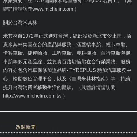
萊蒙費朗，在
175
個國家和地區擁有
129,800
名員工。（具
體詳情請訪問
www.michelin.com
）
關於台灣米其林
米其林自
1972
年正式進駐台灣，總部設於新北市汐止區，負
責米其林集團在台的產品與服務，涵蓋轎車胎、輕卡車胎、
卡客車胎、捷運輪胎、工程車胎、農耕機胎、自行車胎與機
車胎等多元產品線，並負責百路馳輪胎在台行銷業務。服務
內容亦包含汽車保修加盟品牌
- TYREPLUS
馳加汽車服務中
心、輪胎數位管理平台，以及《臺灣米其林指南》等，持續
提升台灣消費者移動生活的體驗。（具體詳情請訪問
http://www.michelin.com.tw
）
發佈於
改裝新聞
作者 jimmy