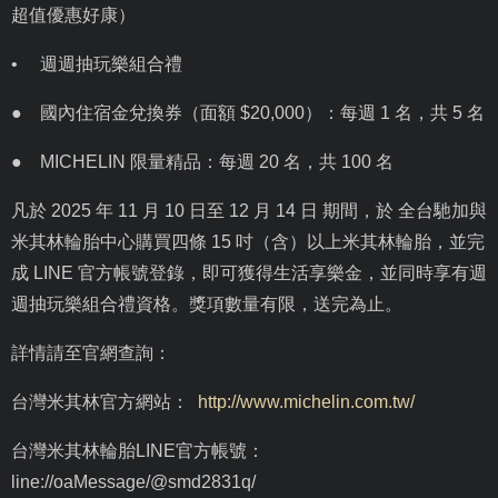
超值優惠好康）
•
週週抽玩樂組合禮
● 國內住宿金兌換券（面額
$20,000
）：每週
1
名，共
5
名
●
MICHELIN
限量精品：每週
20
名，共
100
名
凡於
2025
年
11
月
10
日至
12
月
14
日 期間，於 全台馳加與
米其林輪胎中心購買四條
15
吋（含）以上米其林輪胎，並完
成
LINE
官方帳號登錄，即可獲得生活享樂金，並同時享有週
週抽玩樂組合禮資格。獎項數量有限，送完為止。
詳情請至官網查詢：
台灣米其林官方網站：
http://www.michelin.com.tw/
台灣米其林輪胎
LINE
官方帳號：
line://oaMessage/@smd2831q/