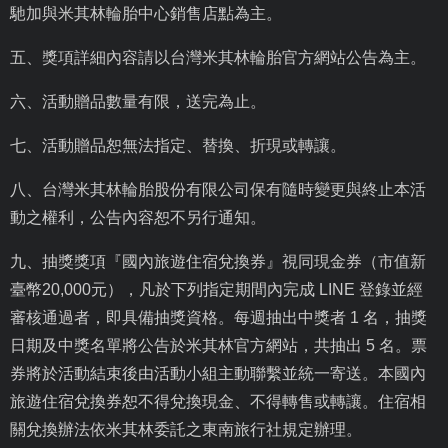
馳加與米其林輪胎中心銷售店點為主。
五、獎項詳細內容請以台灣米其林輪胎官方網站公告為主。
六、活動贈品數量有限，送完為止。
七、活動贈品恕無法指定、替換、折現或轉讓。
八、台灣米其林輪胎股份有限公司保有隨時變更與終止本活
動之權利，公告內容恕不另行通知。
九、抽獎獎項『國內旅遊住宿兌換券』視同現金券（市值新
臺幣
20,000
元），凡於下列指定期間內完成
LINE
登錄並經
審核通過者，即具備抽獎資格。每週抽出中獎者
1
名，抽獎
日期及中獎名單將公告於米其林官方網站，共抽出
5
名。票
券將於活動結束後由活動小組主動聯繫並統一寄送。本國內
旅遊住宿兌換券恕不得兌換現金、不得轉售或轉讓。住宿相
關兌換辦法依米其林委託之東南旅行社規定辦理。