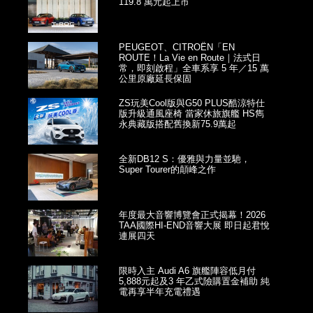
119.8 萬元起上市
PEUGEOT、CITROËN「EN
ROUTE！La Vie en Route｜法式日
常，即刻啟程」全車系享 5 年／15 萬
公里原廠延長保固
ZS玩美Cool版與G50 PLUS酷涼特仕
版升級通風座椅 當家休旅旗艦 HS雋
永典藏版搭配舊換新75.9萬起
全新DB12 S：優雅與力量並馳，
Super Tourer的顛峰之作
年度最大音響博覽會正式揭幕！2026
TAA國際HI-END音響大展 即日起君悅
連展四天
限時入主 Audi A6 旗艦陣容低月付
5,888元起及3 年乙式險購置金補助 純
電再享半年充電禮遇