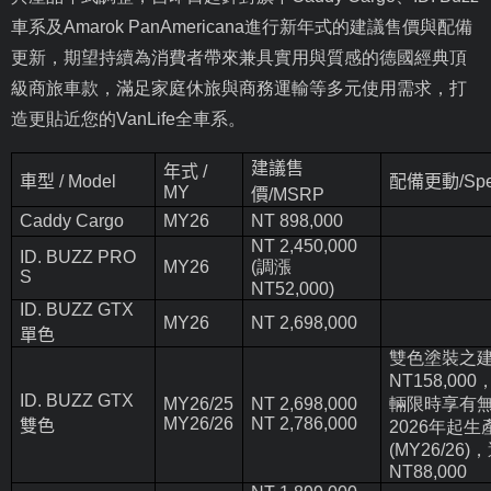
車系及
Amarok PanAmericana
進行新年式的建議售價與配備
更新，期望持續為消費者帶來兼具實用與質感的德國經典頂
級商旅車款，滿足家庭休旅與商務運輸等多元使用需求，打
造更貼近您的
VanLife
全車系。
建議售
年式
/
車型
/ Model
配備更動
/Sp
MY
價
/MSRP
Caddy Cargo
MY26
NT
898,000
NT
2,450,000
ID. BUZZ PRO
MY26
(
調漲
S
NT52,000)
ID. BUZZ GTX
MY26
NT 2,698,000
單色
雙色塗裝之
NT158,000
ID. BUZZ GTX
MY26/25
NT
2,698,000
輛限時享有
MY26/26
NT
2,786,000
雙色
2026
年起生
(MY26/26)
，
NT88,000