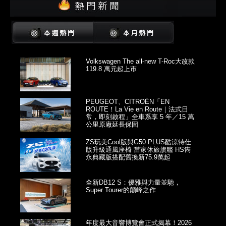
Volkswagen The all-new T-Roc大改款
119.8 萬元起上市
PEUGEOT、CITROËN「EN
ROUTE！La Vie en Route｜法式日
常，即刻啟程」全車系享 5 年／15 萬
公里原廠延長保固
ZS玩美Cool版與G50 PLUS酷涼特仕
版升級通風座椅 當家休旅旗艦 HS雋
永典藏版搭配舊換新75.9萬起
全新DB12 S：優雅與力量並馳，
Super Tourer的顛峰之作
年度最大音響博覽會正式揭幕！2026