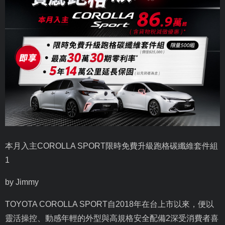
本月入主
COROLLA SPORT
限時免費升級跑格碳纖維套件組
1
by Jimmy
TOYOTA COROLLA SPORT
自
2018
年在台上市以來，便以
靈活操控、動感年輕的外型與高規格安全配備
2
深受消費者喜