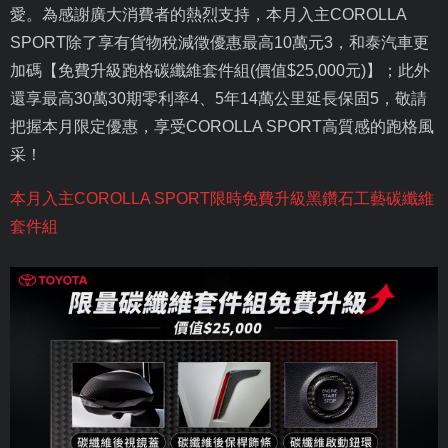
愛。為感謝廣大消費者的熱烈支持，本月入主
COROLLA
SPORT
除了享有貨物稅減徵優惠最高
10
萬元
3
，和泰汽車更
加碼【免費升級跑格碳纖維套件組
(
價值
$25,000
元
)
】；此外
還享最高
30
萬
30
期零利率
4
、
5
年
14
萬公里延長保固
5
，敬請
把握本月限定優惠，享受
COROLLA SPORT
高質感的跑格風
采！
本月入主
COROLLA SPORT
限時免費升級黑鑽石工藝碳纖維
套件組