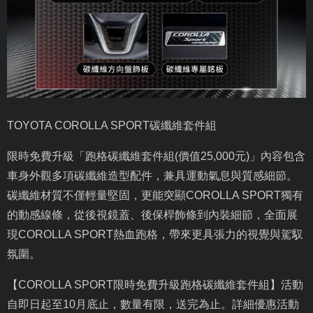
TOYOTA COROLLA SPORT
碳纖維套件組
限時免費升級「跑格碳纖維套件組
(
價值
25,000
元
)
」內容包含
車身外觀多項碳纖維造型配件，兼具運動氣息與質感細節。
碳纖維材質不僅輕量堅固，更能突顯
COROLLA SPORT
獨有
的動感線條，從後視鏡蓋、後保桿飾條到內裝細節，全面展
現
COROLLA SPORT
熱血跑格，帶來更具張力的視覺與駕馭
氛圍。
【
COROLLA SPORT
限時免費升級跑格碳纖維套件組】活動
自即日起至
10
月底止，數量有限，送完為止。詳細優惠活動