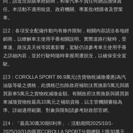
問，請逕洽原購車經銷商，和泰汽車不負任何贈品擔保責
任。本活動不適用租賃、政府機關、專案批
/
標購者及營業
車。
註
2
：各項安全配備作動均有條件限制，相關內容請洽各地經
銷商，以瞭解車主使用手冊相關說明。實際道路行駛時，受
車速、路況及天候等因素影響，駕駛仍須參考車主使用手冊
之詳細內容，並於行駛時隨時掌握周遭狀況，以確保安全駕
駛。
註
3
：
COROLLA SPORT 86.9
萬元
(
含貨物稅減徵優惠
)
為汽
油版等級之價格﹐此價格已扣除政府補助汰舊換新
5
萬元與購
買新車
5
萬元之貨物稅減徵金額。有關政府汰舊換新與購買新
車減徵貨物稅最高
10
萬元之補助資格，以主管機關審核為
準。詳細適用範圍、對象與限制請參考財政部官網。
註
4
：「最高
30
萬
30
期
0
利率」：活動期間
2025/10/1-
2025/10/31
內購買
COROLLA SPORT
分期總額上限
30
萬元，