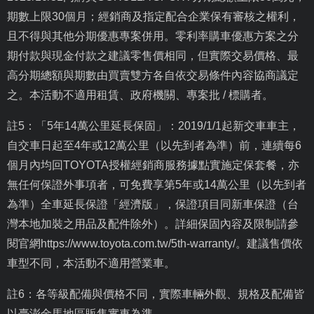
期數上限
30
個月；經銷商及指定配合企業保有審核之權利，
且不得與其他分期優惠專案併用。零利率購車優惠方案之分
期付款與現金付款之建議零售價相同，但實際交易價格、最
高分期總額與期數由買賣雙方各自依交易條件內容協商議定
之。本活動不適用租賃、政府機關、專案批
/
標購者。
註
5
：「
5
年
14
萬公里延長保固」：
2019/1/1
起新交車車主，
自交車日起至
4
年或
12
萬公里（以先到者為準）前，連續每
6
個月內均回
TOYOTA
授權經銷商服務據點實施定保套餐，亦
無任何保證外事項者，可免費享第
5
年或
14
萬公里（以先到者
為準）全車延長保證「經濟版」，保證項目同新車保證（台
灣本地加裝之用品及配件除外）。詳細保固內容及限制請參
閱官網
https://www.toyota.com.tw/5th-warranty/
。建議售價依
車型不同，本活動不適用營業車。
註
6
：各等級配備與價格不同，實際車輛外觀、規格及配備皆
以臺澎金馬地區販售實車為準。