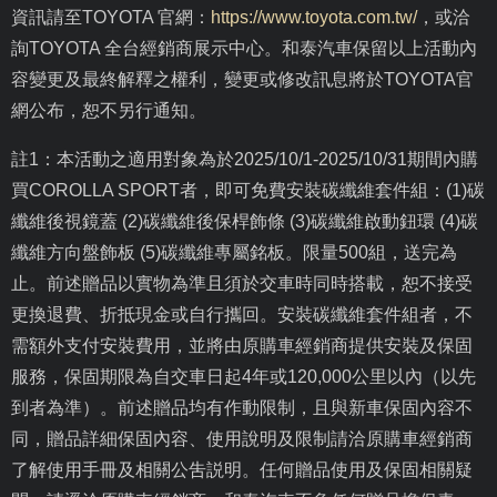
資訊請至
TOYOTA
官網：
https://www.toyota.com.tw/
，或洽
詢
TOYOTA
全台經銷商展示中心。和泰汽車保留以上活動內
容變更及最終解釋之權利，變更或修改訊息將於
TOYOTA
官
網公布，恕不另行通知。
註
1
：本活動之適用對象為於
2025/10/1-2025/10/31
期間內購
買
COROLLA SPORT
者，即可免費安裝碳纖維套件組：
(1)
碳
纖維後視鏡蓋
(2)
碳纖維後保桿飾條
(3)
碳纖維啟動鈕環
(4)
碳
纖維方向盤飾板
(5)
碳纖維專屬銘板。限量
500
組，送完為
止。前述贈品以實物為準且須於交車時同時搭載，恕不接受
更換退費、折抵現金或自行攜回。安裝碳纖維套件組者，不
需額外支付安裝費用，並將由原購車經銷商提供安裝及保固
服務，保固期限為自交車日起
4
年或
120,000
公里以內（以先
到者為準）。前述贈品均有作動限制，且與新車保固內容不
同，贈品詳細保固內容、使用說明及限制請洽原購車經銷商
了解使用手冊及相關公吿説明。任何贈品使用及保固相關疑