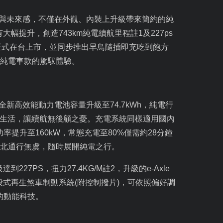
與未來感，不僅在外觀、內裝上升級帶來簡約的純
有大幅提升，創造
743km
純電續航里程註
1
及
227ps
正式在台上市，並同步推出早鳥隨插即充吃到飽方
純電車款的駕馭體驗。
全新高效能動力電池容量升級至
74.7kWh
，純電行
生活，讓續航無後顧之憂。充電系統同樣適用國內
功率提升至
160kW
，常態充電至
80%
僅需約
28
分鐘
北通行無虞，隨時展開純電之行。
級達到
227PS
，扭力
27.4KG/M
註
2
，升級的
e-Axle
段式再生煞車制動系統
(
附控制撥片
)
，可依照偏好調
的動能科技。