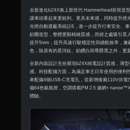
全新進化
bZ4X
換上新世代
Hammerhead
前視造
讓車頭看起來更銳利、更具未來感，同時提升燈
光燈自動遮蔽系統註
6
，進一步提升行車安全。車
鋁圈造型，整體更顯精緻質感，所經之處吸引眾
提升
5mm
，提升高速行駛穩定性與續航效率，兼
色，除原有的星河鈦、鉑鑽白與尊爵黑之外，更
全新內裝設計充份展現
bZ4X
純電設計質感，薄型
感。科技配備方面，為滿足車主日常使用的便利
車配備
4
個
USB-C
充電孔，並新增後廂
110V
供電
(
備
64
色氣氛燈，空調搭載
PM 2.5
濾網
+ nanoe
™
體驗。