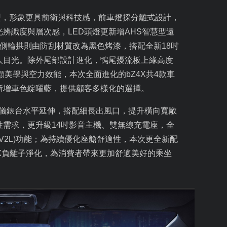
型，形象更具前衛與科技感，前車燈採分離式設計，
光辨識度與層次感，
LED
頭燈更新增
AHS
智慧型遠
側輪拱則由防刮材質改為黑色烤漆，搭配全新
18
吋
人目光。除外尾部設計進化，鴨尾擾流板上緣高度
顧美學與空力效能，本次全面進化的
bZ4X
共
4
款車
新增車色綻曜藍，提供顧客多樣化的選擇。
儀錶台水平延伸，搭配細長出風口，提升橫向寬敞
性需求，更升級
14
吋影音主機、雙無線充電座，全
V2L)
功能；為持續優化座艙舒適性，本次更全新配
X
負離子淨化，為消費者帶來更加舒適美好的乘坐