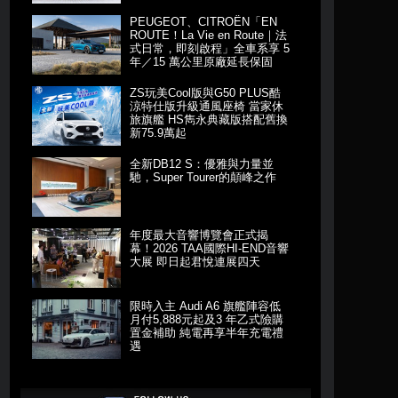
PEUGEOT、CITROËN「EN
ROUTE！La Vie en Route｜法
式日常，即刻啟程」全車系享 5
年／15 萬公里原廠延長保固
ZS玩美Cool版與G50 PLUS酷
涼特仕版升級通風座椅 當家休
旅旗艦 HS雋永典藏版搭配舊換
新75.9萬起
全新DB12 S：優雅與力量並
馳，Super Tourer的顛峰之作
年度最大音響博覽會正式揭
幕！2026 TAA國際HI-END音響
大展 即日起君悅連展四天
限時入主 Audi A6 旗艦陣容低
月付5,888元起及3 年乙式險購
置金補助 純電再享半年充電禮
遇