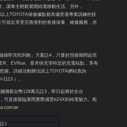
槍，讓車主輕鬆展開純電移動生活。另外，
間以上
TOYOTA
保修據點都具備受過專業訓練的技
主可就近享受完善便利的售後保養、維修服務，亦
隨插即充吃到飽」方案註
4
，只要於預接期間起至
ER
、
EVRun
、星舟快充等特定的充電站點，享有
把握。詳細活動辦法請上
TOYOTA
網站查詢
id=1113
）。
震撼價新台幣
128
萬元註
3
，即日起將於全台
，可直接親臨展間實際感受
bZ4X
的純電魅力。相
ta.com.tw
3
註