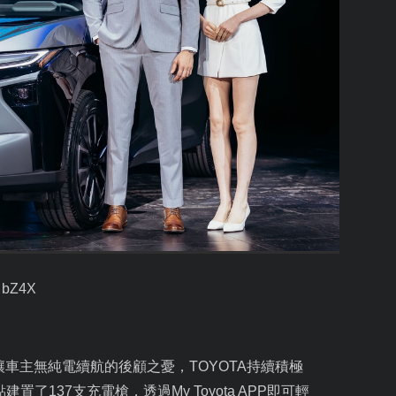
 bZ4X
讓車主無純電續航的後顧之憂，
TOYOTA
持續積極
點建置了
137
支充電槍，透過
My Toyota APP
即可輕