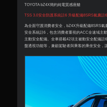
TOYOTA bZ4X
簡約純電質感座艙
TSS 3.0
安全防護系統註
6
升級配備
8SRS
氣囊註
為全面守護消費者安全，
bZ4X
升級配備
8SRS
氣
安全系統註
6
，包含消費者重視的
ACC
全速域主
主動安全配備。全車搭載
42
項主被動安全配備註
盤透視功能等，兼顧駕駛者與乘客的乘坐安全，