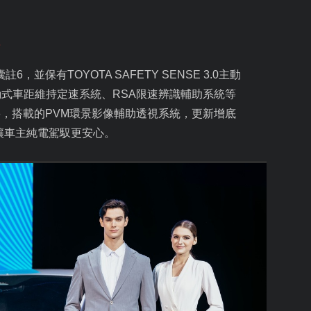
6
囊註
6
，並保有
TOYOTA SAFETY SENSE 3.0
主動
動式車距維持定速系統、
RSA
限速辨識輔助系統等
6
，搭載的
PVM
環景影像輔助透視系統，更新增底
讓車主純電駕馭更安心。