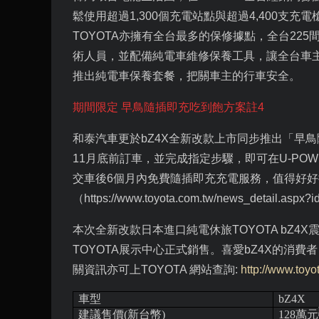
鬆使用超過
1,300
個充電站點與超過
4,400
支充電
TOYOTA
亦擁有全台最多的保修據點，全台
225
術人員，並配備純電車維修保養工具，讓全台車
推出純電車保養套餐，把關車主的行車安全。
期間限定 早鳥隨插即充吃到飽方案註
4
和泰汽車更於
bZ4X
全新改款上市同步推出「早鳥
11
月底前訂車，並完成指定步驟，即可在
U-POW
交車後
6
個月內免費隨插即充充電服務，值得好好
（
https://www.toyota.com.tw/news_detail.aspx?
本次全新改款日本進口純電休旅
TOYOTA bZ4X
TOYOTA
展示中心正式銷售。喜愛
bZ4X
的消費者
關資訊亦可上
TOYOTA
網站查詢
:
http://www.toyo
車型
bZ4X
建議售價
(
新台幣
)
128
萬元