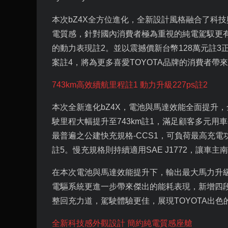
本次
bZ4X
全方位進化，全新設計風格融合了科技
電質感，針對國內消費者極為重視的純電駕馭更
的動力表現註
2
。並以震撼價新台幣
128
萬元註
3
案註
4
，將為更多喜愛
TOYOTA
品牌的消費者帶來
743km
高效續航里程註
1
動力升級
227ps
註
2
本次全新進化
bZ4X
，電池與馬達效能全面提升，
駛里程大幅提升至
743km
註
1
，滿足顧客多元用車
最普遍之公建快充規格
-CCS1
，可負荷最高充電
註
5
。慢充規格則持續適用
SAE J1772
，讓車主南
在本次電池與馬達效能提升下，輸出最大馬力升
電驅系統更進一步帶來傑出的能耗表現，新增四
整回充力道，駕駛體驗更佳，展現
TOYOTA
出色
全新科技感外觀設計 簡約純電質感座艙