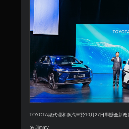
TOYOTA
總代理和泰汽車於
10
月
27
日舉辦全新改
by Jimmy