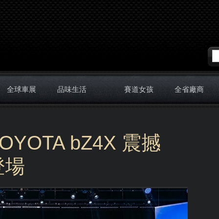
全球車展
品味生活
賽道女孩
全省廠商
OTA bZ4X 震撼
登場