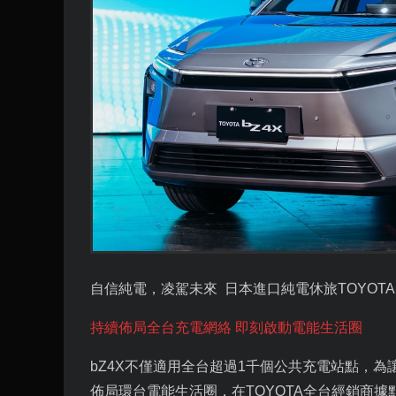
自信純電，凌駕未來
日本進口純電休旅
TOYOTA
持續佈局全台充電網絡 即刻啟動電能生活圈
bZ4X
不僅適用全台超過
1
千個公共充電站點，為
佈局環台電能生活圈，在
TOYOTA
全台經銷商據