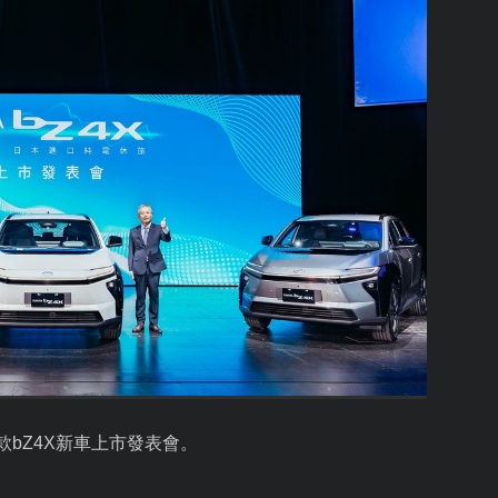
款
bZ4X
新車上市發表會。