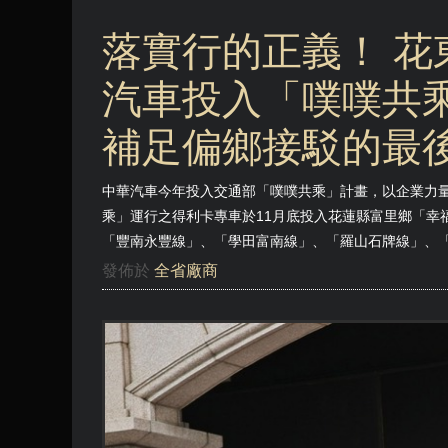
落實行的正義！ 花
汽車投入「噗噗共乘
補足偏鄉接駁的最
中華汽車今年投入交通部「噗噗共乘」計畫，以企業力
乘」運行之得利卡專車於11月底投入花蓮縣富里鄉「幸
「豐南永豐線」、「學田富南線」、「羅山石牌線」、
發佈於
全省廠商