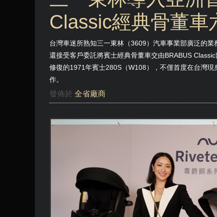
Classic經典骨
台灣車迷所熟知三一東林（3609）汽車事業部廣泛的
還接受客戶委託將賓士經典骨董車交由BRABUS Cla
修復的1971年賓士280S（W108），不僅首度在台灣現身
作。
發佈於
全省廠商