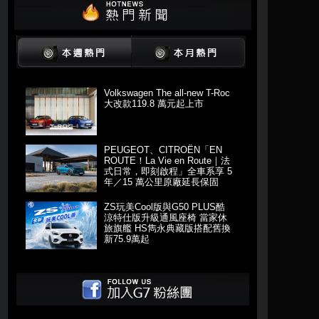
Volkswagen The all-new T-Roc
大改款119.8 萬元起上市
PEUGEOT、CITROËN「EN
ROUTE！La Vie en Route｜法
式日常，即刻啟程」全車系享 5
年／15 萬公里原廠延長保固
ZS玩美Cool版與G50 PLUS酷
涼特仕版升級通風座椅 當家休
旅旗艦 HS雋永典藏版搭配舊換
新75.9萬起