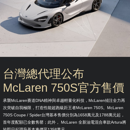
週四, 18 五月 2023 19:08
台灣總代理公布
McLaren 750S官方售價
承襲McLaren賽道DNA精神與卓越輕量化科技，McLaren傾注全力再
次突破自我極限，打造性能超跑級距王者McLaren 750S。McLaren
750S Coupe / Spider台灣基本售價分別為1658萬元及1788萬元起，
首年度配額已全數售罄；此外， McLaren 全新油電混合車款Artura將
於即日起調升基本車價至1358萬元。