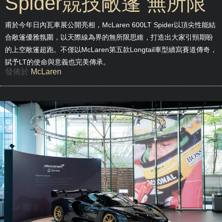
Spider競技敞篷 無所限
甫於今年日內瓦車展公開亮相，McLaren 600LT Spider以頂尖性能結
合敞篷優雅氛圍，以天際線為界的無所限思維，打造出大家引頸期盼
的上空敞篷超跑。不僅以McLaren第五款Longtail車型續寫賽道傳奇，
賦予LT的使命與意義也完美傳承。
發佈於
McLaren