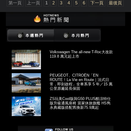
第一頁
上一頁
1
2
3
4
5
6
下一頁
最後頁
Volkswagen The all-new T-Roc大改款
119.8 萬元起上市
PEUGEOT、CITROËN「EN
ROUTE！La Vie en Route｜法式日
常，即刻啟程」全車系享 5 年／15 萬
公里原廠延長保固
ZS玩美Cool版與G50 PLUS酷涼特仕
版升級通風座椅 當家休旅旗艦 HS雋
永典藏版搭配舊換新75.9萬起