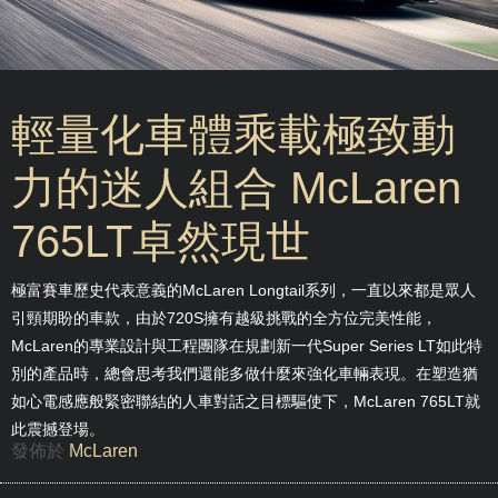
週二, 03 三月 2020 21:23
輕量化車體乘載極致動
力的迷人組合 McLaren
765LT卓然現世
極富賽車歷史代表意義的McLaren Longtail系列，一直以來都是眾人
引頸期盼的車款，由於720S擁有越級挑戰的全方位完美性能，
McLaren的專業設計與工程團隊在規劃新一代Super Series LT如此特
別的產品時，總會思考我們還能多做什麼來強化車輛表現。在塑造猶
如心電感應般緊密聯結的人車對話之目標驅使下，McLaren 765LT就
此震撼登場。
發佈於
McLaren