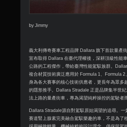
by Jimmy
義大利傳奇賽車工程品牌
Dallara
旗下首款量產
宣布取得
Dallara
在臺代理權後，深耕頂級性能
公路的工程傑作，帶給臺灣性能駕馭族群。
Dalla
複合材質技術廣泛應用於
Formula 1
、
Formula 2
身為各大賽事的核心技術供應者，更長年為眾多
的隱形推手。
Dallara Stradale
正是品牌集半世紀
法上路的量產街車，專為渴望純粹操控的駕駛者
Dallara Stradale
源自對駕馭原始渴望的追尋。一
賽道腎上腺素完美融合駕馭樂趣的車，不是為了
採用極致輕量、機械純粹的設計理念，僅保留駕