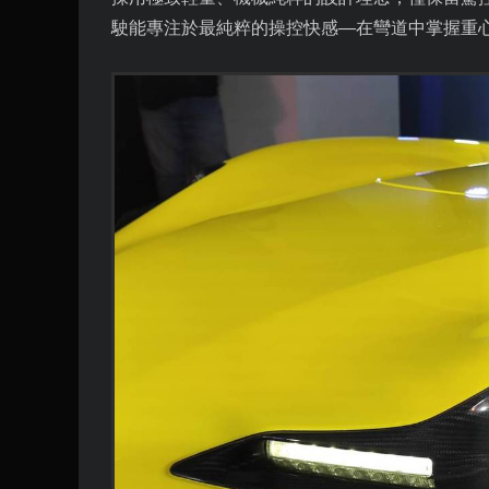
駛能專注於最純粹的操控快感—在彎道中掌握重