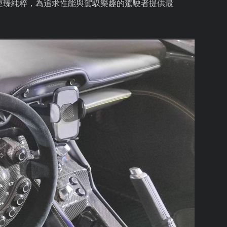
更臻純粹，為追求性能與駕馭樂趣的駕駛者提供最