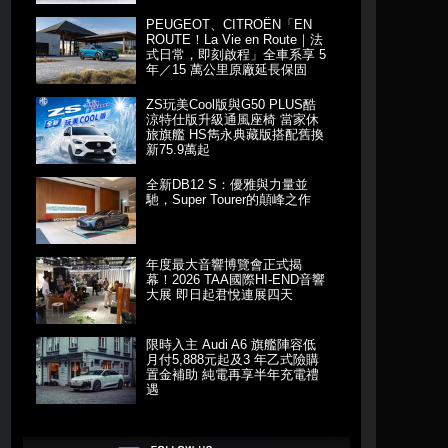
PEUGEOT、CITROËN「EN
ROUTE！La Vie en Route｜法
式日常，即刻啟程」全車系享 5
年／15 萬公里原廠延長保固
ZS玩美Cool版與G50 PLUS酷
涼特仕版升級通風座椅 當家休
旅旗艦 HS雋永典藏版搭配舊換
新75.9萬起
全新DB12 S：優雅與力量並
馳，Super Tourer的顛峰之作
年度最大音響博覽會正式揭
幕！2026 TAA國際HI-END音響
大展 即日起君悅連展四天
限時入主 Audi A6 旗艦陣容低
月付5,888元起及3 年乙式險購
置金補助 純電再享半年充電禮
遇