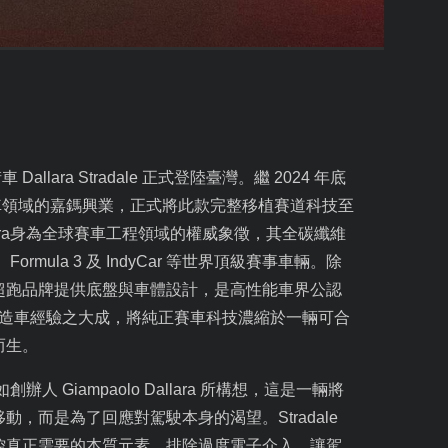
街車
Dallara Stradale
正式登陸臺灣。繼
2024
年底
車領域的嘉鎷興業，正式將此款完整移植賽道科技至
ra
身為全球賽車工程領域的權威象徵，其全碳纖維
、
Formula 3
及
IndyCar
等世界頂級賽事車輛。除
超跑品牌提供底盤與車體設計，是高性能車界公認
造車經驗之大成，將純正賽車科技濃縮於一輛可合
而生。
如創辦人
Giampaolo Dallara
所構想，這是一輛將
移動，而是為了回應對駕駛本身的渴望。
Stradale
控真正需要的本質元素。排除過度電子介入，讓駕