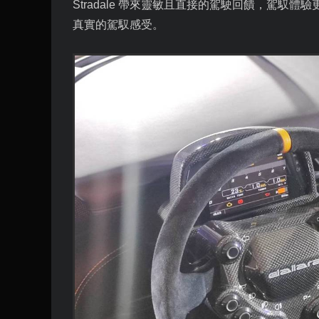
Stradale
帶來靈敏且直接的駕駛回饋，駕馭體驗
真實的駕馭感受。