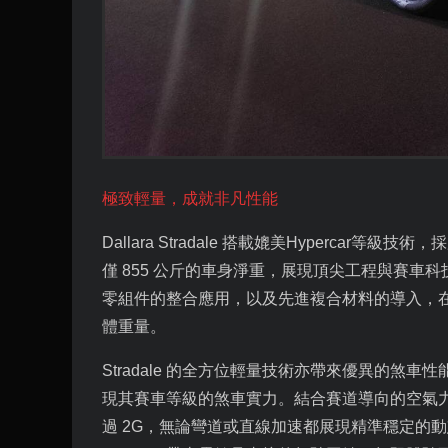
極致輕量，成就非凡性能
Dallara Stradale
搭載媲美
Hypercar
等級技術，採
僅
855
公斤的車身淨重，展現頂尖工程與賽車科
零組件的整合應用，以及先進複合材料的導入，
體重量。
Stradale
的全方位輕量技術亦帶來優異的煞車性
現其賽車等級的煞車實力。結合賽道導向的空氣
過
2G
，無論彎道或直線加速都展現精準穩定的動