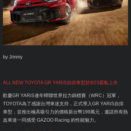
by Jimmy
ALL NEW TOYOTA GR YARiS
自排車型於
9/23
霸氣上市
歡慶
GR YARiS
連年蟬聯世界拉力錦標賽（
WRC
）冠軍，
TOYOTA
為了感謝台灣車迷支持，正式導入
GR YARiS
自排
車型，並推出極具吸引力的價格新台幣
199
萬元，邀請所有熱
血車迷一同感受
GAZOO Racing
的性能魅力。