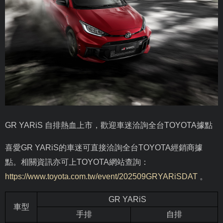
GR YARiS
自排熱血上市，歡迎車迷洽詢全台
TOYOTA
據點
喜愛
GR YARiS
的車迷可直接洽詢全台
TOYOTA
經銷商據
點。相關資訊亦可上
TOYOTA
網站查詢：
https://www.toyota.com.tw/event/202509GRYARiSDAT
。
GR YARiS
車型
手排
自排