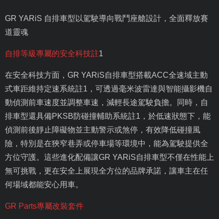
GR YARiS
自排車型以駕駛導向戰鬥座艙設計，全面釋放賽
道靈魂
自排等級專屬的安全科技註
1
在安全科技方面，
GR YARiS
自排車型搭載
ACC
全速域主動
式車距維持定速系統註
1
，可透過毫米波雷達與智能攝影機自
動偵測前車速度並調整車速，減輕長途駕駛負擔。同時，自
排車型還具備
PKSB
防碰撞輔助系統註
1
，於低速狀態下，能
偵測前後靜止障礙物並主動警示或煞停，有效降低碰撞風
險，特別是在狹窄巷弄或停車場等環境中，能為駕駛提供全
方位守護。這些進化配備讓
GR YARiS
自排車型不僅在性能上
無可挑戰，更在安全上展現全方位的品牌承諾，讓車主在任
何場域都能安心用車。
GR Parts
專屬改裝套件