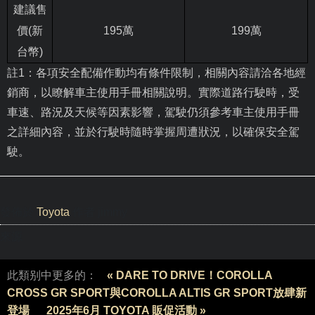
建議售
價
(
新
195
萬
199
萬
台幣
)
註
1
：各項安全配備作動均有條件限制，相關內容請洽各地經
銷商，以瞭解車主使用手冊相關說明。實際道路行駛時，受
車速、路況及天候等因素影響，駕駛仍須參考車主使用手冊
之詳細內容，並於行駛時隨時掌握周遭狀況，以確保安全駕
駛。
發佈於
Toyota
作者 jimmy
來源
此類别中更多的：
« DARE TO DRIVE！COROLLA
CROSS GR SPORT與COROLLA ALTIS GR SPORT放肆新
登場
2025年6月 TOYOTA 販促活動 »