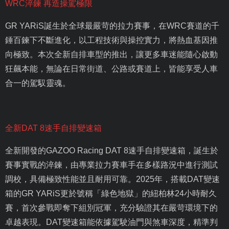
WRC
淬鍊 再造操駕極限
GR YARiS
誕生於全球最嚴苛的拉力賽事，在
WRC
賽道的千
錘百鍊下不斷進化，以工程技術與操控實力，將熱血基因推
向極致。本次全新自排車型的推出，讓更多車迷能隨心啟動
狂飆本能，無論在日常街道、公路或賽道上，皆能享受人車
合一的駕馭靈魂。
全新
DAT 8
速手自排變速箱
全新開發的
GAZOO Racing DAT 8
速手自排變速箱，誕生於
賽事實戰的淬鍊，由專業拉力賽車手在多樣路況中進行測試
調校，具備極致性能並且耐用可靠。
2025
年，搭載
DAT
變速
箱的
GR YARiS
更於號稱「綠色地獄」的紐柏林
24
小時耐久
賽，首次參戰即奪下組別冠軍，充分驗證其在嚴苛環境下的
卓越表現。
DAT
變速箱能依據駕駛油門與煞車深度，精準判