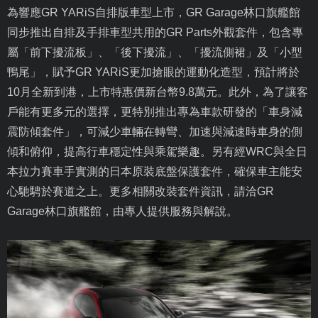
為響應
GR YARiS
自排版車型上市，
GR Garage
林口旗艦館
同步推出自排及手排車型共用的
GR Parts
外觀套件，包含專
屬「前下擾流板」、「後下擾流」、「擾流側裙」及「小型
鴨尾」，賦予
GR YARiS
更加搶眼的運動化造型，預計將於
10
月全新到港，上市特惠價新台幣
9.8
萬元。此外，為了讓客
戶能有更多元的選擇，更特別推出專為車款研發的「車身減
震防傾套件」，可減少車輛在轉彎、加速與減速時車身的側
傾和俯仰，提高行車穩定性與乘駕樂趣。另有經
WRC
與全日
本拉力賽車手實測的日本原裝底盤保護套件，確保車主能安
心馳騁於賽道之上。更多相關改裝套件資訊，請洽
GR
Garage
林口旗艦館，由專人提供服務與解說。