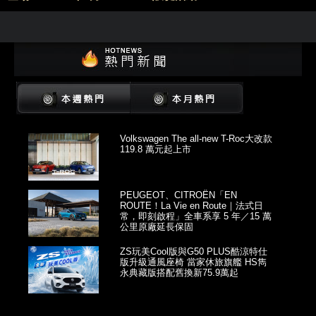
Volkswagen The all-new T-Roc大改款
119.8 萬元起上市
PEUGEOT、CITROËN「EN
ROUTE！La Vie en Route｜法式日
常，即刻啟程」全車系享 5 年／15 萬
公里原廠延長保固
ZS玩美Cool版與G50 PLUS酷涼特仕
版升級通風座椅 當家休旅旗艦 HS雋
永典藏版搭配舊換新75.9萬起