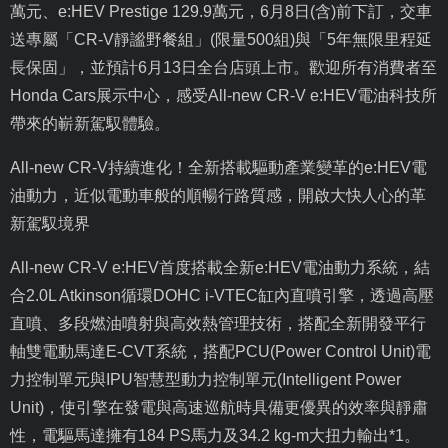
萬元、
e:HEV Prestige 129.9
萬元，
6
月
8
日
(
含
)
前下訂，交車
送專屬「
CR-V
靜謐野餐組」
(
限量
500
組
)
與「
5
年無限里程延
長保固」，並預計
6
月
13
日全台店頭上市。歡迎所有消費者至
Honda Cars
展示中心，感受
All-new CR
‑
V e:HEV
電油科技所
帶來的嶄新駕馭體驗。
All-new CR-V
持續進化！全新搭載驅動產業變革的
e:HEV
電
油動力，近似電動車般的順暢行路質感，開啟大快人心的革
新駕馭境界
All-new CR-V e:HEV
首度搭載全新
e:HEV
電油動力系統，結
合
2.0L Atkinson
循環
DOHC i-VTEC
缸內直噴引擎，透過高壓
直噴、多段燃油噴射與高效熱管理技術，搭配全新開發平行
軸雙電動馬達
E-CVT
系統，搭配
PCU(Power Control Unit)
電
力控制單元與
IPU
智慧型動力控制單元
(Intelligent Power
Unit)
，使引擎在發電與高速巡航時具備更優異的效率與靜肅
性，電驅馬達擁有
184 PS
馬力及
34.2 kg-m
大扭力輸出
*1
。