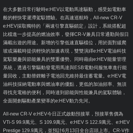
在大多數日常行駛時
e:HEV
以電動馬達驅動，感受如電動車
般的輕快零遲滯駕馭體驗。在高速巡航時，
All-new CR-V
e:HEV
採取獨特的「兩速引擎直驅鎖定」設計，系統搭配超
比檔進一步提高的燃油效率，發揮
CR-V
兼具日常通勤與假日
滿載出遊的用途。新增的引擎低速直驅檔位，用於面對緩爬
坡或滿載時提供輕快的加速表現，雙雙演繹
e:HEV
電油科技
駕馭樂趣與節能兼具的雙重優勢。同時藉由
e:HEV
能量管理
系統，透過引擎驅動發電用馬達與
ESB
電動伺服煞車進行能
量回收，主動替鋰離子電池回充維持最佳蓄電量。
e:HEV
電
油科技採納電動車與燃油車的優點，更低的加油頻率、無須
尋找充電樁的便利，同時達到節能與性能兼具的駕馭體驗，
全面開創驅動產業變革的
e:HEV
動力先河。
All-new CR-V e:HEV
今日正式啟動預接單，預接單售價為
VTi-S 99.9
萬元、
S 109.9
萬元、
e:HEV S 122.9
萬元、
e:HEV
Prestige 129.9
萬元，並預計
6
月
13
日全台店頭上市。
CR-V
作