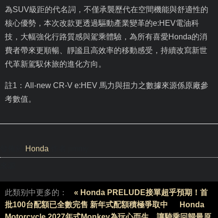
為
SUV
級距的代名詞，不僅承襲歷代在空間機能與舒適性的
核心優勢，本次改款更透過驅動產業變革的
e:HEV
電油科
技，大幅強化行路質感與駕乘體驗，為所有喜愛
Honda
的消
費者帶來更順暢、靜謐且高效率的移動感受，持續改寫新世
代革新駕馭休旅的進化方向。
註1：All-new CR-V e:HEV 馬力與扭力之數據來源係原廠參
考數值。
發佈於
Honda
作者 jimmy
來源
此類别中更多的：
« Honda PRELUDE接單超乎預期！首
批100台配額已全數完售 新年式配額積極爭取中
Honda
Motorcycle 2027年式Monkey為玩心而生，讓騎乘回歸最原