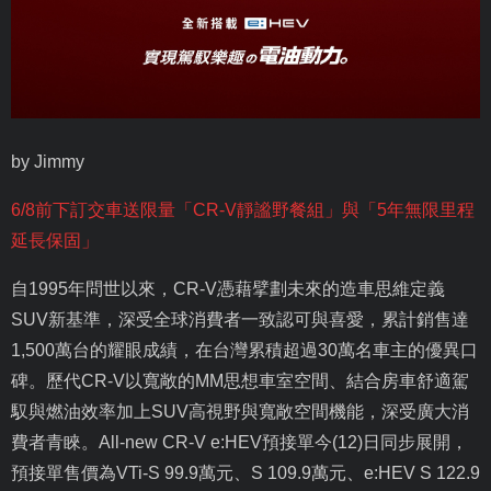
by Jimmy
6/8
前下訂交車送限量「
CR-V
靜謐野餐組」與「
5
年無限里程
延長保固」
自
1995
年問世以來，
CR-V
憑藉擘劃未來的造車思維定義
SUV
新基準，深受全球消費者一致認可與喜愛，累計銷售達
1,500
萬台的耀眼成績，在台灣累積超過
30
萬名車主的優異口
碑。歷代
CR-V
以寬敞的
MM
思想車室空間、結合房車舒適駕
馭與燃油效率加上
SUV
高視野與寬敞空間機能，深受廣大消
費者青睞。
All-new CR
‑
V e:HEV
預接單今
(12)
日同步展開，
預接單售價為
VTi-S 99.9
萬元、
S 109.9
萬元、
e:HEV S 122.9