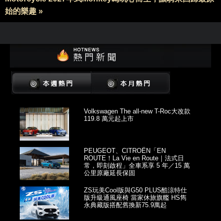
始的樂趣 »
Volkswagen The all-new T-Roc大改款
119.8 萬元起上市
PEUGEOT、CITROËN「EN
ROUTE！La Vie en Route｜法式日
常，即刻啟程」全車系享 5 年／15 萬
公里原廠延長保固
ZS玩美Cool版與G50 PLUS酷涼特仕
版升級通風座椅 當家休旅旗艦 HS雋
永典藏版搭配舊換新75.9萬起