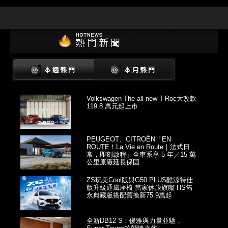
Volkswagen The all-new T-Roc大改款
119.8 萬元起上市
PEUGEOT、CITROËN「EN
ROUTE！La Vie en Route｜法式日
常，即刻啟程」全車系享 5 年／15 萬
公里原廠延長保固
ZS玩美Cool版與G50 PLUS酷涼特仕
版升級通風座椅 當家休旅旗艦 HS雋
永典藏版搭配舊換新75.9萬起
全新DB12 S：優雅與力量並馳，