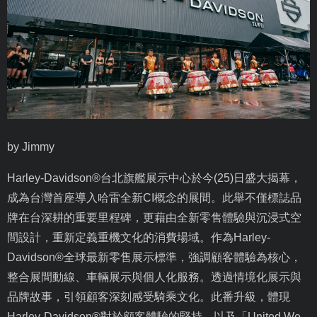
by Jimmy
Harley-Davidson®
台北旗艦展示中心於今
(25)
日盛大揭幕，
成為台灣首座導入哈雷全新
CI
概念的展間。此舉不僅標誌品
牌在台深耕的重要里程碑，更藉由全新零售體驗與沉浸式空
間設計，重新定義重機文化的消費場域。作為
Harley-
Davidson®
全球最新零售展示標準，強調顧客體驗為核心，
整合展間動線、車輛展示與個人化服務。透過情境化展示與
品牌故事，引領顧客深刻感受騎乘文化。此番升級，體現
Harley-Davidson®
對於顧客體驗的堅持，以及「
United We