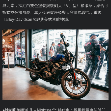
典元素，採紅白雙色塗裝與復刻大「
V
」型油箱徽章，結合可
拆式雙色擋風鏡、單人低底盤座椅與大容量馬鞍包，重現
Harley-Davidson ®
經典美式巡航神韻。
●性能與態度兼具 –
Nightster
™ 特仕車：採用輕量車架與低