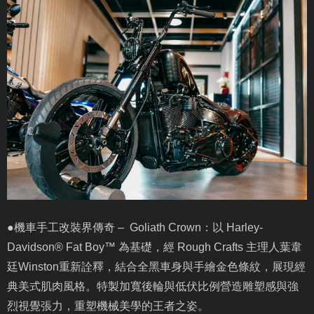
●機車手工改裝界傳奇 –
Goliath Crown
：以
Harley-
Davidson® Fat Boy
™ 為基礎，經
Rough Crafts
主理人葉韋
廷
Winston
重新詮釋，結合全黑車身與手繪金色條紋，展現經
典美式肌肉風格。特製加寬後輪與低伏比例營造雕塑感與強
烈視覺張力，重塑機械美學的王者之姿。