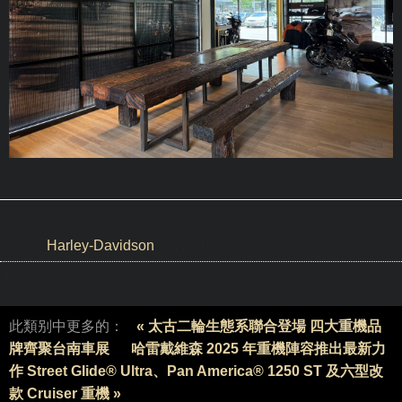
發佈於
Harley-Davidson
作者 jimmy
來源
此類别中更多的：
« 太古二輪生態系聯合登場 四大重機品
牌齊聚台南車展
哈雷戴維森 2025 年重機陣容推出最新力
作 Street Glide® Ultra、Pan America® 1250 ST 及六型改
款 Cruiser 重機 »